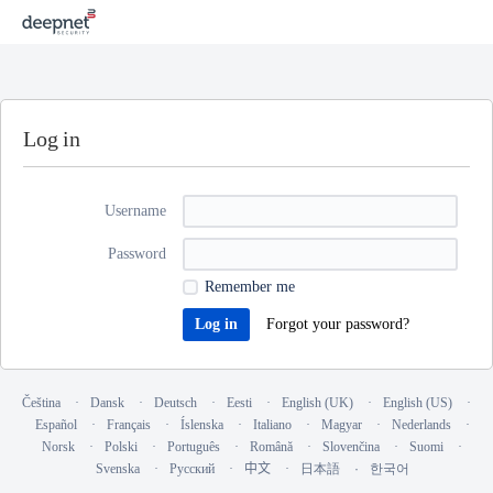
Log in
Username
Password
Remember me
Forgot your password?
Čeština
Dansk
Deutsch
Eesti
English (UK)
English (US)
Español
Français
Íslenska
Italiano
Magyar
Nederlands
Norsk
Polski
Português
Română
Slovenčina
Suomi
Svenska
Русский
中文
日本語
한국어